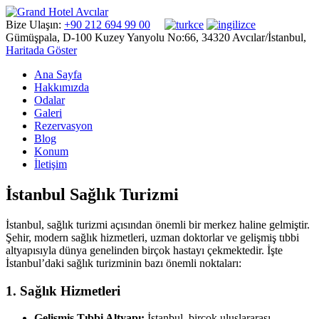
Bize Ulaşın:
+90 212 694 99 00
Gümüşpala, D-100 Kuzey Yanyolu No:66, 34320 Avcılar/İstanbul,
Haritada Göster
Ana Sayfa
Hakkımızda
Odalar
Galeri
Rezervasyon
Blog
Konum
İletişim
İstanbul Sağlık Turizmi
İstanbul, sağlık turizmi açısından önemli bir merkez haline gelmiştir.
Şehir, modern sağlık hizmetleri, uzman doktorlar ve gelişmiş tıbbi
altyapısıyla dünya genelinden birçok hastayı çekmektedir. İşte
İstanbul’daki sağlık turizminin bazı önemli noktaları:
1. Sağlık Hizmetleri
Gelişmiş Tıbbi Altyapı:
İstanbul, birçok uluslararası